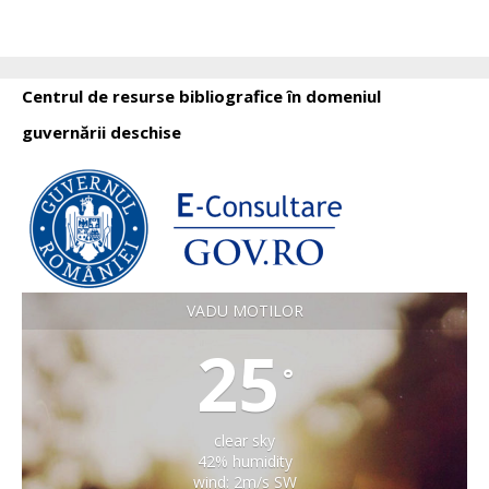
Centrul de resurse bibliografice în domeniul
guvernării deschise
VADU MOTILOR
25
°
clear sky
42% humidity
wind: 2m/s SW