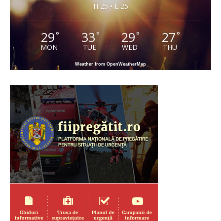
H 25 • L 25
29
33
29
27
°
°
°
°
MON
TUE
WED
THU
Weather from OpenWeatherMap