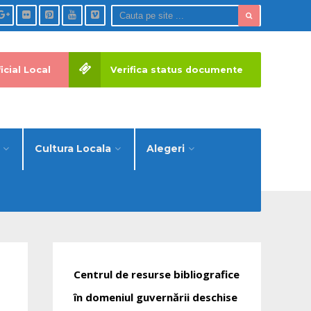
icial Local
Verifica status documente
Cultura Locala
Alegeri
Centrul de resurse bibliografice
în domeniul guvernării deschise