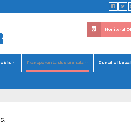
Monitorul Of
public
Transparenta decizionala
Consiliul Local
la