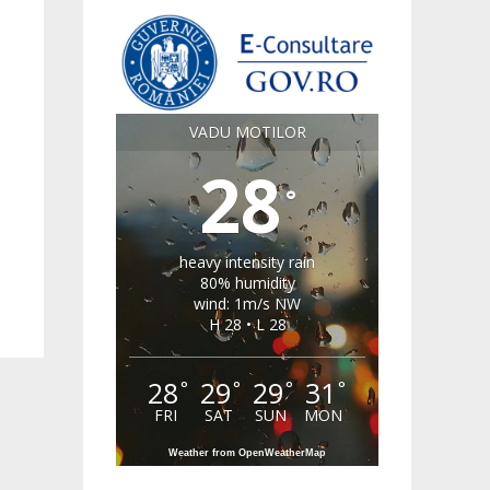
VADU MOTILOR
28
°
heavy intensity rain
80% humidity
wind: 1m/s NW
H 28 • L 28
28
29
29
31
°
°
°
°
FRI
SAT
SUN
MON
Weather from OpenWeatherMap