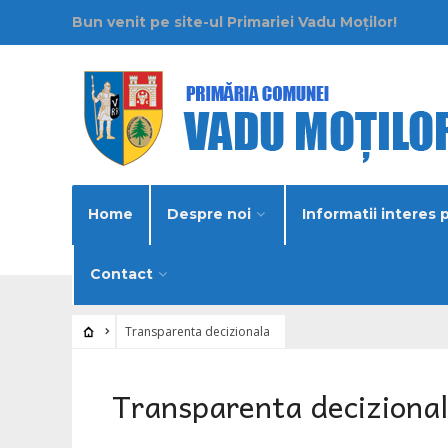
Bun venit pe site-ul Primariei Vadu Moților!
Home
Despre noi
Informatii interes 
Contact
Transparenta decizionala
Transparenta deciziona