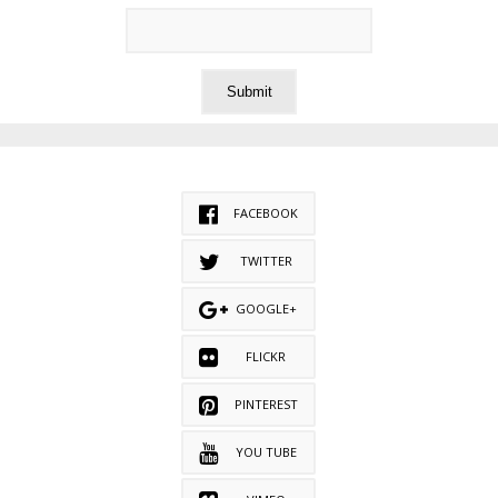
FACEBOOK
TWITTER
GOOGLE+
FLICKR
PINTEREST
YOU TUBE