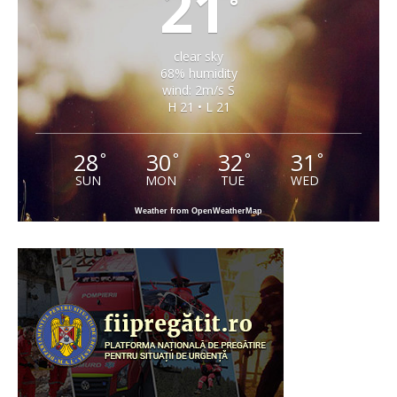
21
°
clear sky
68% humidity
wind: 2m/s S
H 21 • L 21
28
30
32
31
°
°
°
°
SUN
MON
TUE
WED
Weather from OpenWeatherMap