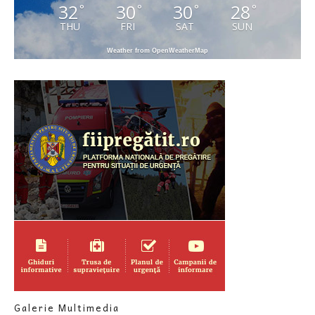
32
30
30
28
°
°
°
°
THU
FRI
SAT
SUN
Weather from OpenWeatherMap
Galerie Multimedia