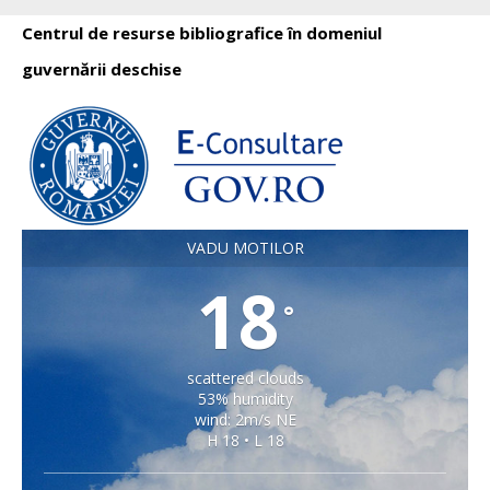
Centrul de resurse bibliografice în domeniul
guvernării deschise
VADU MOTILOR
18
°
scattered clouds
53% humidity
wind: 2m/s NE
H 18 • L 18