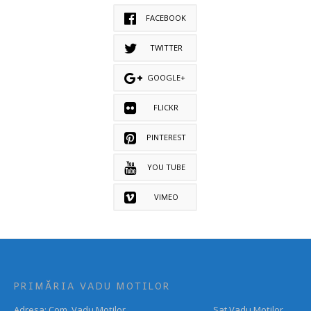
FACEBOOK
TWITTER
GOOGLE+
FLICKR
PINTEREST
YOU TUBE
VIMEO
PRIMĂRIA VADU MOTILOR
Adresa: Com. Vadu Moților, Sat Vadu Moților,