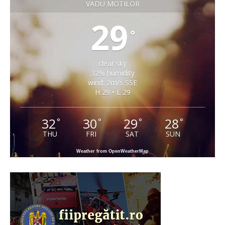
VADU MOTILOR
29
°
clear sky
32% humidity
wind: 2m/s SSE
H 29 • L 29
32
30
29
28
°
°
°
°
THU
FRI
SAT
SUN
Weather from OpenWeatherMap