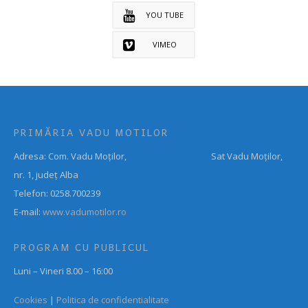
YOU TUBE
VIMEO
PRIMĂRIA VADU MOTILOR
Adresa: Com. Vadu Moților, Sat Vadu Moților,
nr. 1, județ Alba
Telefon: 0258.700239
E-mail:
www.vadumotilor.ro
PROGRAM CU PUBLICUL
Luni – Vineri 8.00 – 16:00
Cookies
|
Politica de confidentialitate