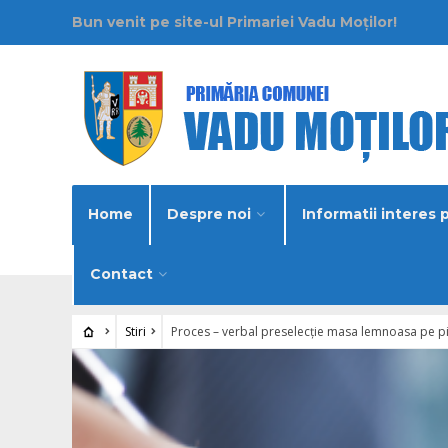
Bun venit pe site-ul Primariei Vadu Moților!
Home
Despre noi
Informatii interes 
Contact
Stiri
Proces – verbal preselecție masa lemnoasa pe p