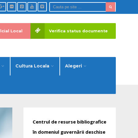
icial Local
Verifica status documente
Cultura Locala
Alegeri
Centrul de resurse bibliografice
în domeniul guvernării deschise