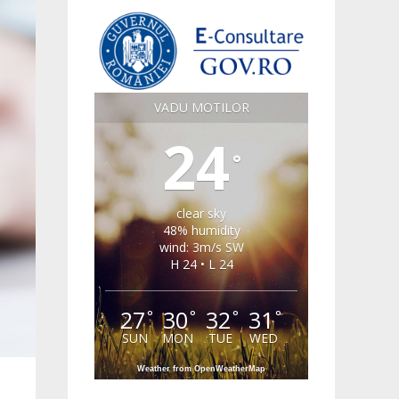
VADU MOTILOR
24
°
clear sky
48% humidity
wind: 3m/s SW
H 24 • L 24
27
30
32
31
°
°
°
°
SUN
MON
TUE
WED
Weather from OpenWeatherMap