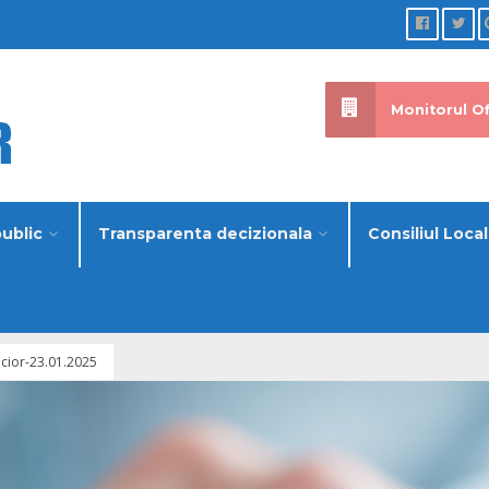
Monitorul Of
public
Transparenta decizionala
Consiliul Local
icior-23.01.2025