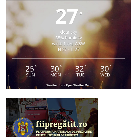
27
°
clear sky
35% humidity
wind: 1m/s WSW
H 27 • L 27
25
30
32
30
°
°
°
°
SUN
MON
TUE
WED
Weather from OpenWeatherMap