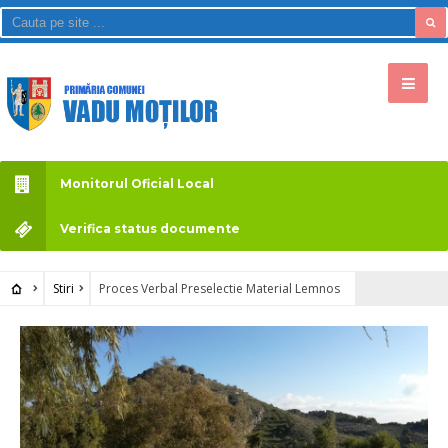
Monitorul Oficial Local
Verifica status documente
Stiri
Proces Verbal Preselectie Material Lemnos