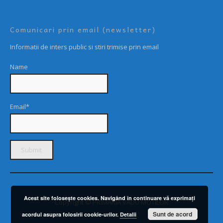
Comunicari prin email (newsletter)
Informatii de inters public si stiri trimise prin email
Name
Email*
Acest site foloseşte cookies. Navigând în continuare vă exprimaţi
Copyright © PRIMARIA VADU MOTILOR
Sunt de acord
acordul asupra folosirii cookie-urilor.
Detalii