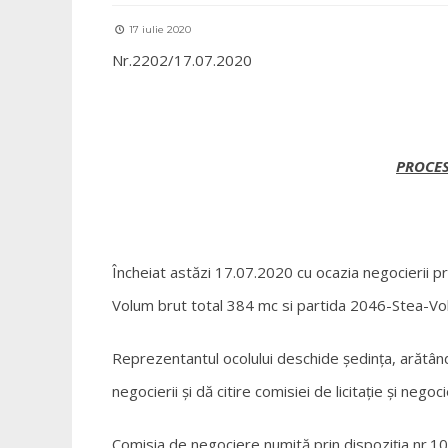
17 iulie 2020
Nr.2202/17.07.2020
PROCES
Încheiat astăzi 17.07.2020 cu ocazia negocierii p
Volum brut total 384 mc si partida 2046-Stea-Vo
Reprezentantul ocolului deschide ședința, arătân
negocierii și dă citire comisiei de licitație și negoc
Comisia de negociere numită prin dispoziția nr.