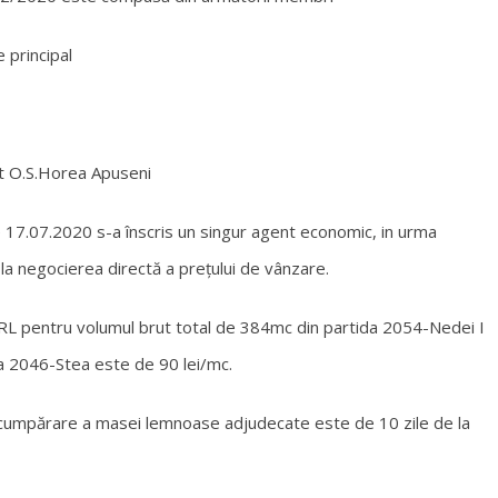
e principal
nt O.S.Horea Apuseni
de 17.07.2020 s-a înscris un singur agent economic, in urma
 la negocierea directă a prețului de vânzare.
L pentru volumul brut total de 384mc din partida 2054-Nedei I
da 2046-Stea este de 90 lei/mc.
e-cumpărare a masei lemnoase adjudecate este de 10 zile de la