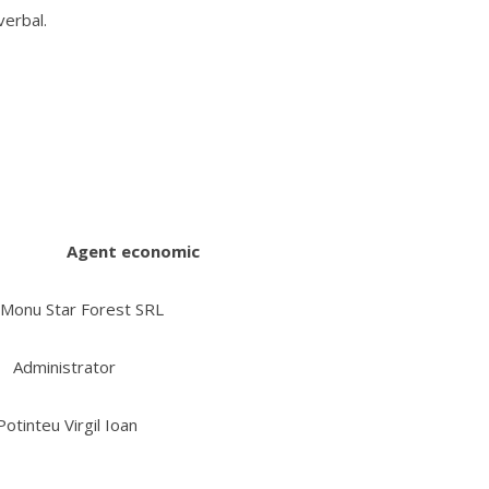
verbal.
gent economic
 Star Forest SRL
istrator
Virgil Ioan