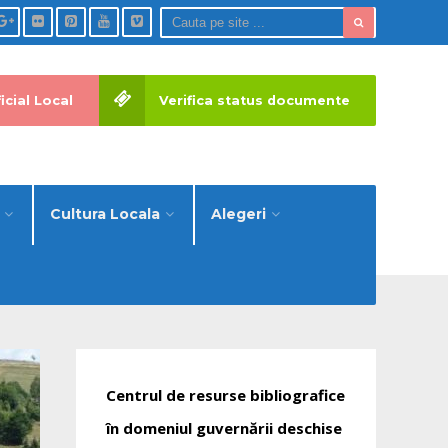
icial Local
Verifica status documente
Cultura Locala
Alegeri
Centrul de resurse bibliografice
în domeniul guvernării deschise