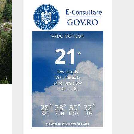
VADU MOTILOR
21
°
few clouds
59% humidity
wind: 0m/s SW
H 21 • L 21
28
28
30
32
°
°
°
°
SAT
SUN
MON
TUE
Weather from OpenWeatherMap