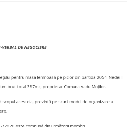
-VERBAL DE NEGOCIERE
rețului pentru masa lemnoasă pe picior din partida 2054-Nedei I –
lum brut total 387mc, proprietar Comuna Vadu Moților.
d scopul acesteia, prezintă pe scurt modul de organizare a
iere.
102/2020 este compusă din următorii membri