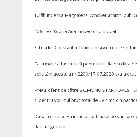
1.Zăhuț Cecilia Magdalena-consilier achiziții public
2.Borlea Rodica Ana-inspector principal
3.Toader Constantin-tehnician silvic-reprezenta
Ca urmare a faptului că pentru licitația din data 
solicitării acestuia nr.2200/17.07.2020 s-a trecut
Prețul oferit de către S.C.MONU STAR FOREST SR
si pentru volumul brut total de 387 mc din parti
Data la care se va încheia contractul de vânzar
data negocierii.