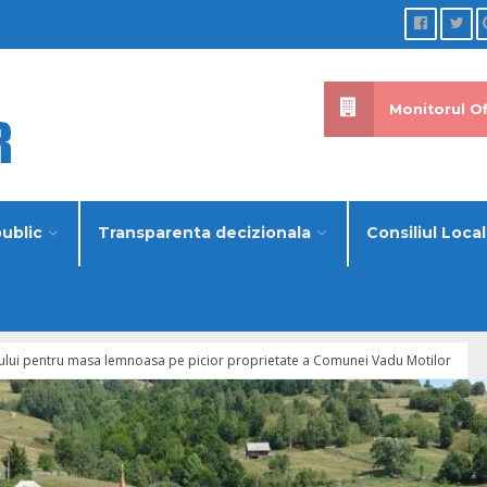
Monitorul Of
public
Transparenta decizionala
Consiliul Local
etului pentru masa lemnoasa pe picior proprietate a Comunei Vadu Motilor