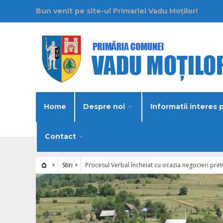
Bun venit pe site-ul Primariei Vadu Moților!
Home
Despre noi
Informatii interes 
Contact
Stiri
Procesul Verbal încheiat cu ocazia negocieri pr