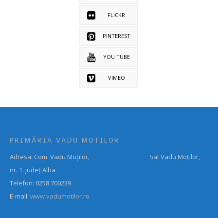
FLICKR
PINTEREST
YOU TUBE
VIMEO
PRIMĂRIA VADU MOTILOR
Adresa: Com. Vadu Moților, Sat Vadu Moților,
nr. 1, județ Alba
Telefon: 0258.700239
E-mail:
www.vadumotilor.ro