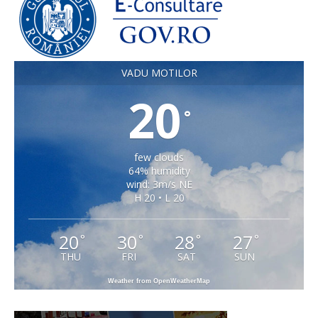
VADU MOTILOR
20
°
few clouds
64% humidity
wind: 3m/s NE
H 20 • L 20
20
30
28
27
°
°
°
°
THU
FRI
SAT
SUN
Weather from OpenWeatherMap