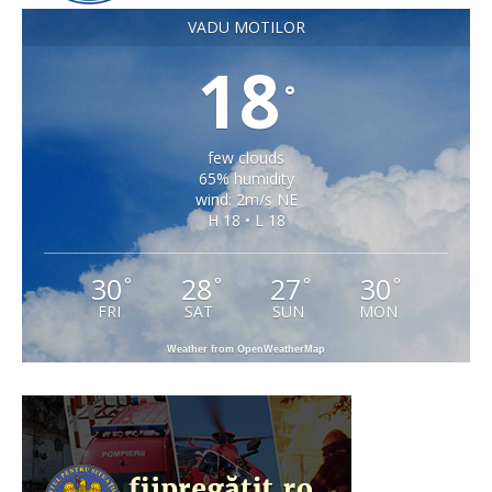
VADU MOTILOR
18
°
few clouds
65% humidity
wind: 2m/s NE
H 18 • L 18
30
28
27
30
°
°
°
°
FRI
SAT
SUN
MON
Weather from OpenWeatherMap