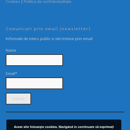
Cookies
|
Politica de confidentialitate
Comunicari prin email (newsletter)
Informatii de inters public si stiri trimise prin email
Name
Email*
Acest site foloseşte cookies. Navigând în continuare vă exprimaţi
Copyright © PRIMARIA VADU MOTILOR