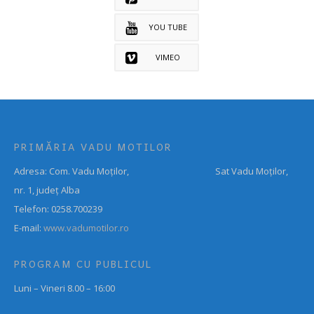
YOU TUBE
VIMEO
PRIMĂRIA VADU MOTILOR
Adresa: Com. Vadu Moților, Sat Vadu Moților,
nr. 1, județ Alba
Telefon: 0258.700239
E-mail:
www.vadumotilor.ro
PROGRAM CU PUBLICUL
Luni – Vineri 8.00 – 16:00