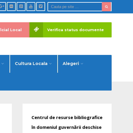
icial Local
Verifica status documente
Cultura Locala
Alegeri
Centrul de resurse bibliografice
în domeniul guvernării deschise