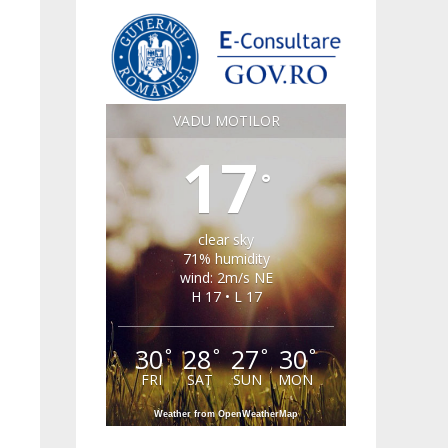
VADU MOTILOR
17
°
clear sky
71% humidity
wind: 2m/s NE
H 17 • L 17
30
28
27
30
°
°
°
°
FRI
SAT
SUN
MON
Weather from OpenWeatherMap