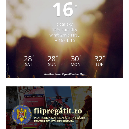
16
°
clear sky
75% humidity
wind: 2m/s NNE
H 16 • L 16
28
28
30
32
°
°
°
°
SAT
SUN
MON
TUE
Weather from OpenWeatherMap