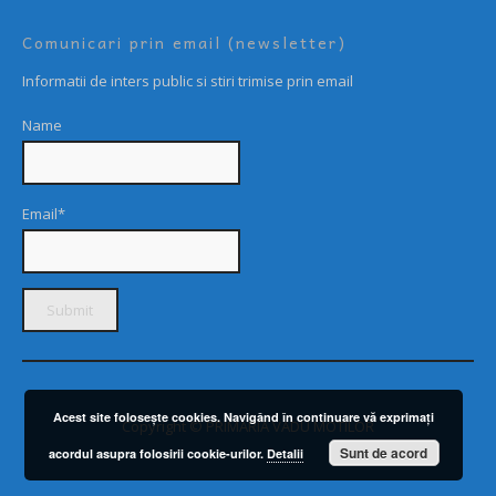
Comunicari prin email (newsletter)
Informatii de inters public si stiri trimise prin email
Name
Email*
Acest site foloseşte cookies. Navigând în continuare vă exprimaţi
Copyright © PRIMARIA VADU MOTILOR
Sunt de acord
acordul asupra folosirii cookie-urilor.
Detalii