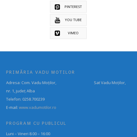
PINTEREST
YOU TUBE
VIMEO
PRIMĂRIA VADU MOTILOR
Adresa: Com. Vadu Moților, Sat Vadu Moților,
nr. 1, județ Alba
Telefon: 0258.700239
E-mail:
www.vadumotilor.ro
PROGRAM CU PUBLICUL
Luni – Vineri 8.00 – 16:00