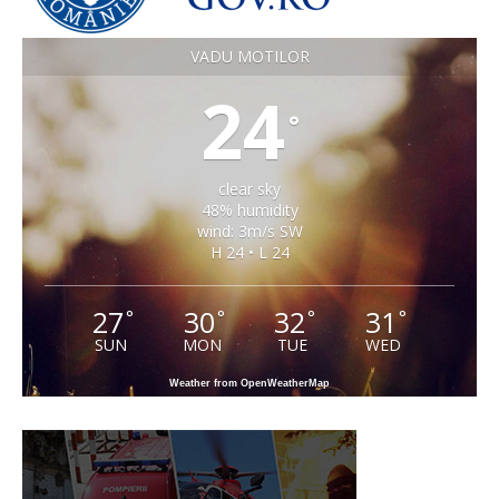
VADU MOTILOR
24
°
clear sky
48% humidity
wind: 3m/s SW
H 24 • L 24
27
30
32
31
°
°
°
°
SUN
MON
TUE
WED
Weather from OpenWeatherMap