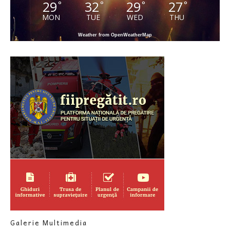
29
32
29
27
°
°
°
°
MON
TUE
WED
THU
Weather from OpenWeatherMap
Galerie Multimedia