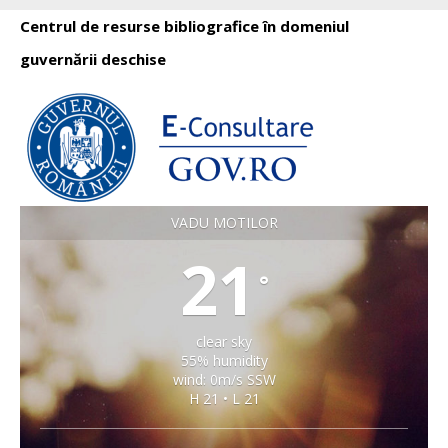
Centrul de resurse bibliografice în domeniul
guvernării deschise
VADU MOTILOR
21
°
clear sky
55% humidity
wind: 0m/s SSW
H 21 • L 21