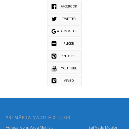
FACEBOOK
TWITTER
GOOGLE+
FLICKR
PINTEREST
YOU TUBE
VIMEO
PRIMĂRIA VADU MOTILOR
Adresa: Com. Vadu Moților, Sat Vadu Moților,