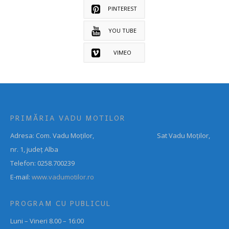
PINTEREST
YOU TUBE
VIMEO
PRIMĂRIA VADU MOTILOR
Adresa: Com. Vadu Moților, Sat Vadu Moților,
nr. 1, județ Alba
Telefon: 0258.700239
E-mail:
www.vadumotilor.ro
PROGRAM CU PUBLICUL
Luni – Vineri 8.00 – 16:00