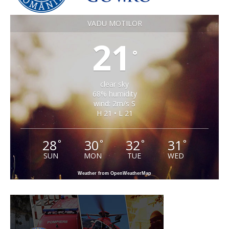
VADU MOTILOR
21
°
clear sky
68% humidity
wind: 2m/s S
H 21 • L 21
28
30
32
31
°
°
°
°
SUN
MON
TUE
WED
Weather from OpenWeatherMap