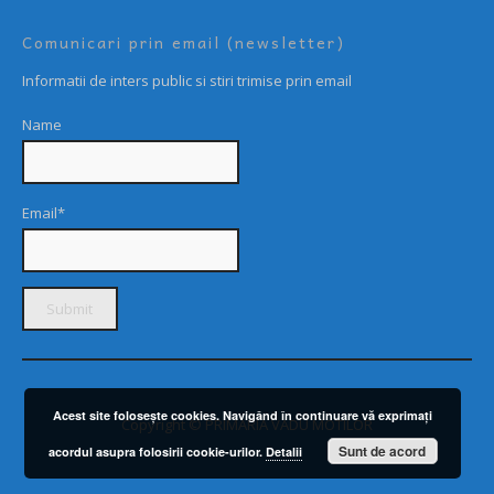
Comunicari prin email (newsletter)
Informatii de inters public si stiri trimise prin email
Name
Email*
Acest site foloseşte cookies. Navigând în continuare vă exprimaţi
Copyright © PRIMARIA VADU MOTILOR
Sunt de acord
acordul asupra folosirii cookie-urilor.
Detalii