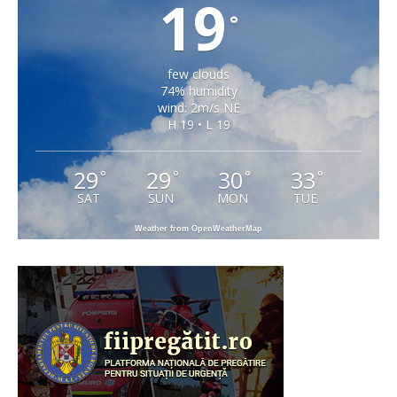
19
°
few clouds
74% humidity
wind: 2m/s NE
H 19 • L 19
29
29
30
33
°
°
°
°
SAT
SUN
MON
TUE
Weather from OpenWeatherMap