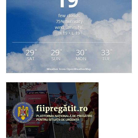
few clouds
75% humidity
wind: 2m/s NE
H 19 • L 19
29
29
30
33
°
°
°
°
SAT
SUN
MON
TUE
Weather from OpenWeatherMap