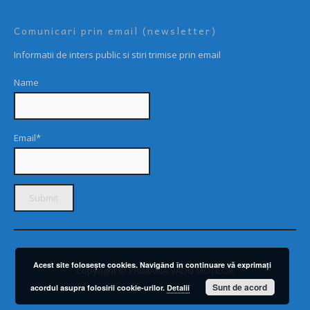
Comunicari prin email (newsletter)
Informatii de inters public si stiri trimise prin email
Name
Email*
Acest site foloseşte cookies. Navigând în continuare vă exprimaţi
Copyright © PRIMARIA VADU MOTILOR
Sunt de acord
acordul asupra folosirii cookie-urilor.
Detalii