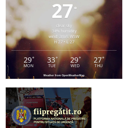
27
°
clear sky
34% humidity
wind: 2m/s WSW
H 27 • L 27
29
33
29
27
°
°
°
°
MON
TUE
WED
THU
Weather from OpenWeatherMap