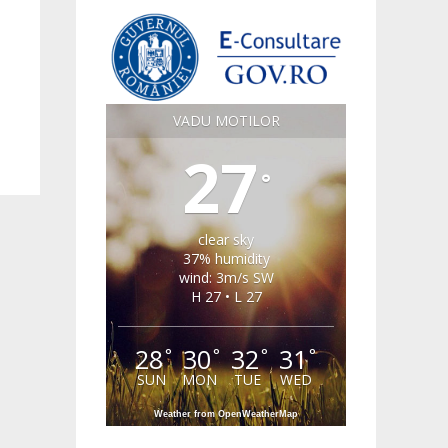
VADU MOTILOR
27
°
clear sky
37% humidity
wind: 3m/s SW
H 27 • L 27
28
30
32
31
°
°
°
°
SUN
MON
TUE
WED
Weather from OpenWeatherMap