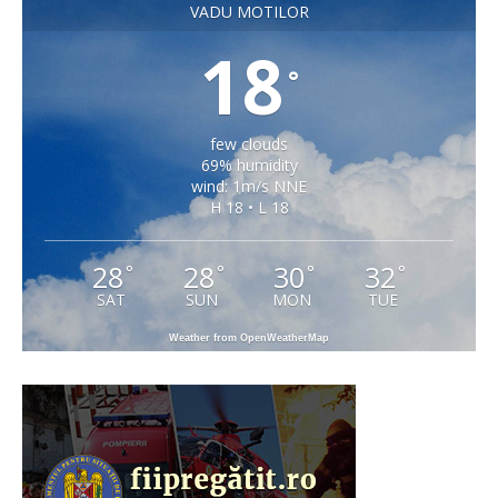
VADU MOTILOR
18
°
few clouds
69% humidity
wind: 1m/s NNE
H 18 • L 18
28
28
30
32
°
°
°
°
SAT
SUN
MON
TUE
Weather from OpenWeatherMap