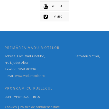
YOU TUBE
VIMEO
PRIMĂRIA VADU MOTILOR
Adresa: Com. Vadu Moților, Sat Vadu Moților,
nr. 1, județ Alba
Telefon: 0258.700239
E-mail:
www.vadumotilor.ro
PROGRAM CU PUBLICUL
Luni – Vineri 8.00 – 16:00
Cookies
|
Politica de confidentialitate