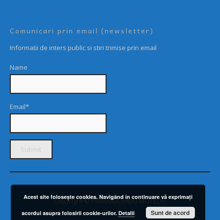
Comunicari prin email (newsletter)
Informatii de inters public si stiri trimise prin email
Name
Email*
Acest site foloseşte cookies. Navigând în continuare vă exprimaţi
Copyright © PRIMARIA VADU MOTILOR
Sunt de acord
acordul asupra folosirii cookie-urilor.
Detalii