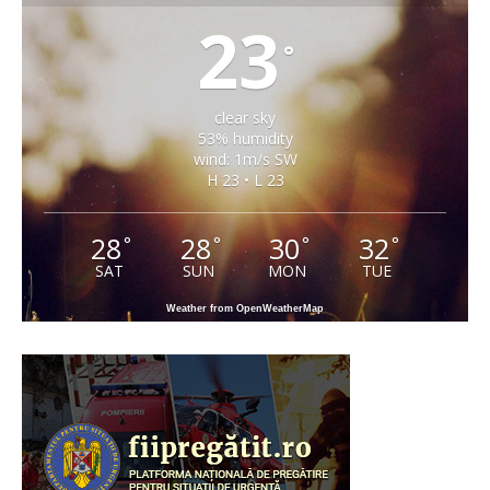
23
°
clear sky
53% humidity
wind: 1m/s SW
H 23 • L 23
28
28
30
32
°
°
°
°
SAT
SUN
MON
TUE
Weather from OpenWeatherMap