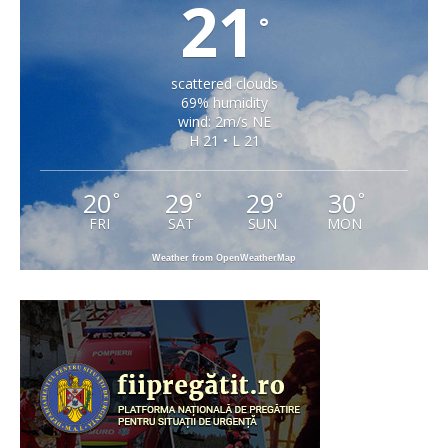
21
°
scattered clouds
69% humidity
wind: 2m/s NE
H 21 • L 21
20
29
29
30
°
°
°
°
FRI
SAT
SUN
MON
Weather from OpenWeatherMap