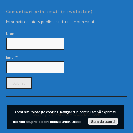
Comunicari prin email (newsletter)
Informatii de inters public si stiri trimise prin email
Name
Email*
Acest site foloseşte cookies. Navigând în continuare vă exprimaţi
Copyright © PRIMARIA VADU MOTILOR
Sunt de acord
acordul asupra folosirii cookie-urilor.
Detalii