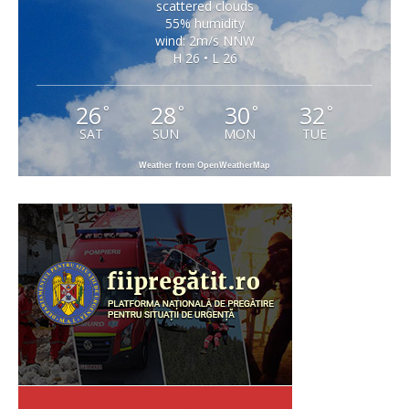
scattered clouds
55% humidity
wind: 2m/s NNW
H 26 • L 26
26
28
30
32
°
°
°
°
SAT
SUN
MON
TUE
Weather from OpenWeatherMap