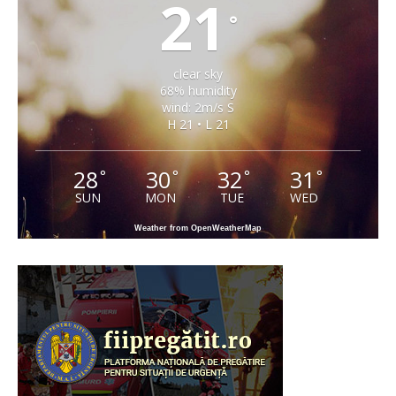
21
°
clear sky
68% humidity
wind: 2m/s S
H 21 • L 21
28
30
32
31
°
°
°
°
SUN
MON
TUE
WED
Weather from OpenWeatherMap