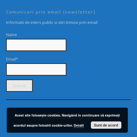
Comunicari prin email (newsletter)
Informatii de inters public si stiri trimise prin email
Name
Email*
Acest site foloseşte cookies. Navigând în continuare vă exprimaţi
Copyright © PRIMARIA VADU MOTILOR
Sunt de acord
acordul asupra folosirii cookie-urilor.
Detalii