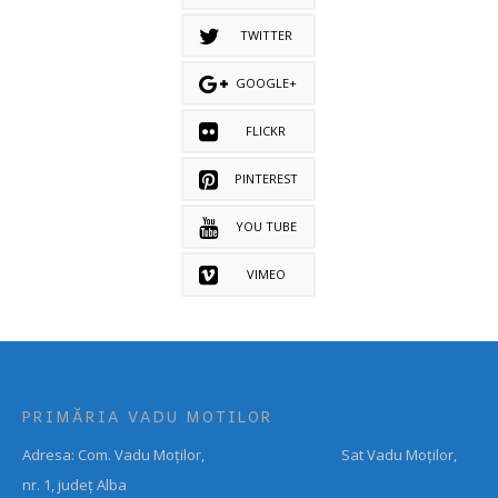
TWITTER
GOOGLE+
FLICKR
PINTEREST
YOU TUBE
VIMEO
PRIMĂRIA VADU MOTILOR
Adresa: Com. Vadu Moților, Sat Vadu Moților,
nr. 1, județ Alba