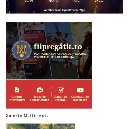
SUN
MON
TUE
WED
Weather from OpenWeatherMap
Galerie Multimedia