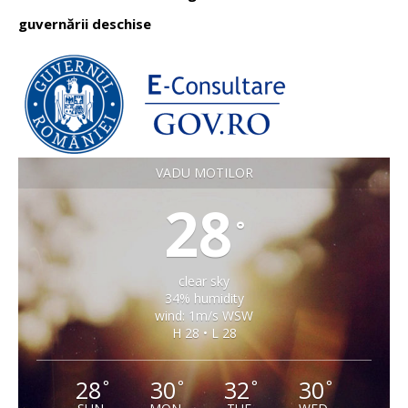
guvernării deschise
VADU MOTILOR
28
°
clear sky
34% humidity
wind: 1m/s WSW
H 28 • L 28
28
30
32
30
°
°
°
°