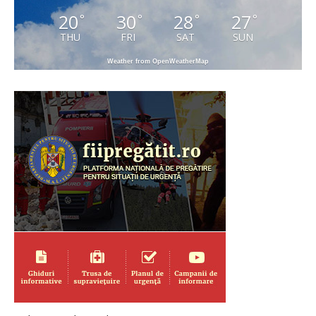
20
30
28
27
°
°
°
°
THU
FRI
SAT
SUN
Weather from OpenWeatherMap