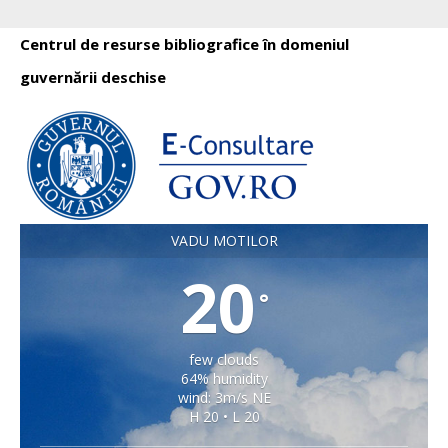
Centrul de resurse bibliografice în domeniul
guvernării deschise
VADU MOTILOR
20
°
few clouds
64% humidity
wind: 3m/s NE
H 20 • L 20