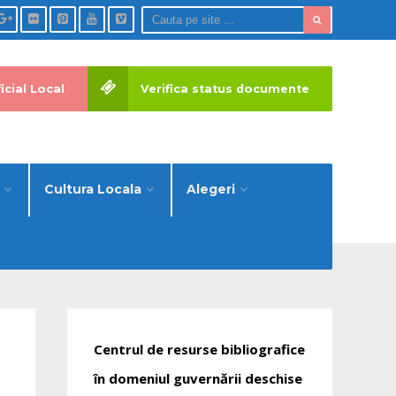
icial Local
Verifica status documente
Cultura Locala
Alegeri
Centrul de resurse bibliografice
în domeniul guvernării deschise