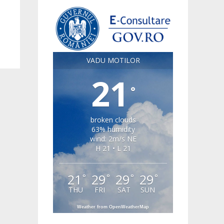
VADU MOTILOR
21
°
broken clouds
63% humidity
wind: 2m/s NE
H 21 • L 21
21
29
29
29
°
°
°
°
THU
FRI
SAT
SUN
Weather from OpenWeatherMap