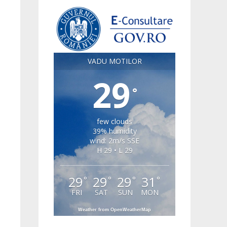
VADU MOTILOR
29
°
few clouds
39% humidity
wind: 2m/s SSE
H 29 • L 29
29
29
29
31
°
°
°
°
FRI
SAT
SUN
MON
Weather from OpenWeatherMap