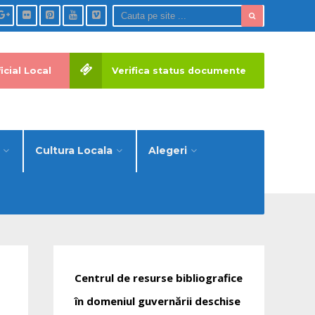
icial Local
Verifica status documente
Cultura Locala
Alegeri
Centrul de resurse bibliografice
în domeniul guvernării deschise