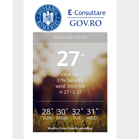
VADU MOTILOR
27
°
clear sky
37% humidity
wind: 3m/s SW
H 27 • L 27
28
30
32
31
°
°
°
°
SUN
MON
TUE
WED
Weather from OpenWeatherMap