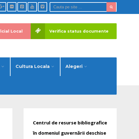
icial Local
Verifica status documente
Cultura Locala
Alegeri
Centrul de resurse bibliografice
în domeniul guvernării deschise