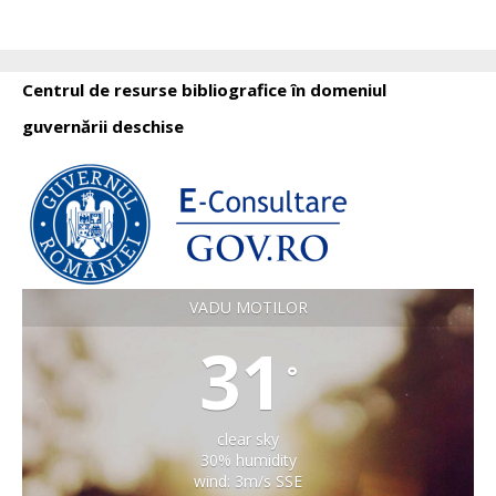
Centrul de resurse bibliografice în domeniul
guvernării deschise
VADU MOTILOR
31
°
clear sky
30% humidity
wind: 3m/s SSE