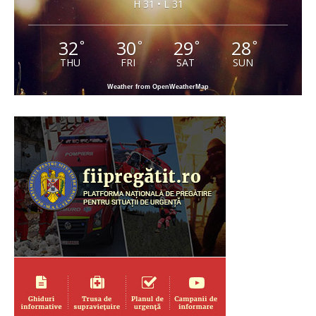
H 31 • L 31
32
30
29
28
°
°
°
°
THU
FRI
SAT
SUN
Weather from OpenWeatherMap