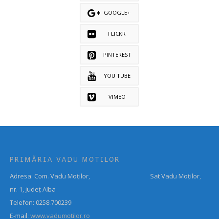
GOOGLE+
FLICKR
PINTEREST
YOU TUBE
VIMEO
PRIMĂRIA VADU MOTILOR
Adresa: Com. Vadu Moților, Sat Vadu Moților,
nr. 1, județ Alba
Telefon: 0258.700239
E-mail:
www.vadumotilor.ro