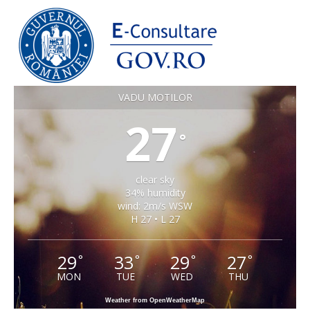
VADU MOTILOR
27
°
clear sky
34% humidity
wind: 2m/s WSW
H 27 • L 27
29
33
29
27
°
°
°
°
MON
TUE
WED
THU
Weather from OpenWeatherMap