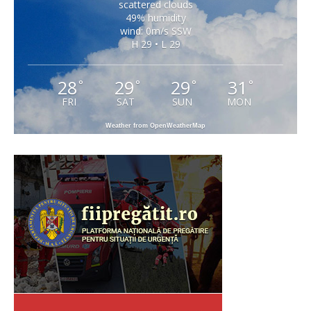
scattered clouds
49% humidity
wind: 0m/s SSW
H 29 • L 29
28
29
29
31
°
°
°
°
FRI
SAT
SUN
MON
Weather from OpenWeatherMap