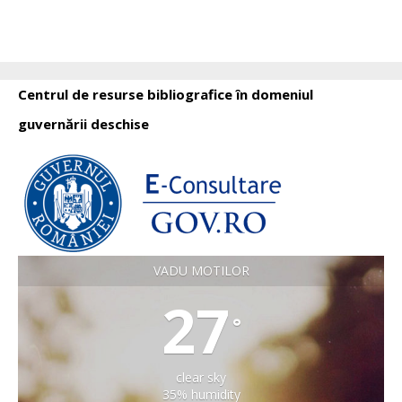
Centrul de resurse bibliografice în domeniul
guvernării deschise
VADU MOTILOR
27
°
clear sky
35% humidity