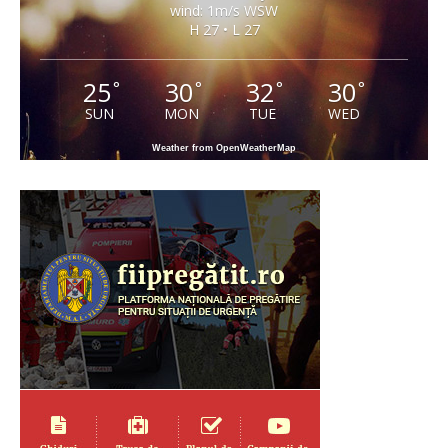
wind: 1m/s WSW
H 27 • L 27
25
30
32
30
°
°
°
°
SUN
MON
TUE
WED
Weather from OpenWeatherMap